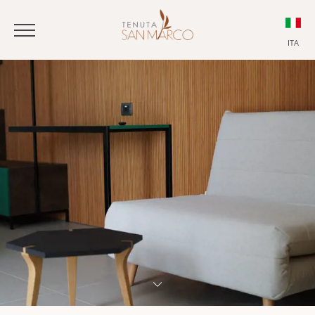
ITA
ITA
ENG