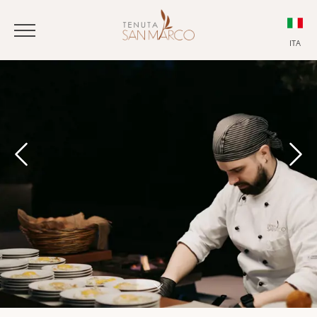
ITA
ITA
ENG