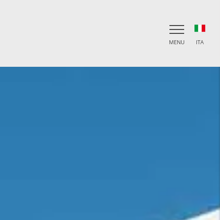
MENU
ITA
ITA
ENG